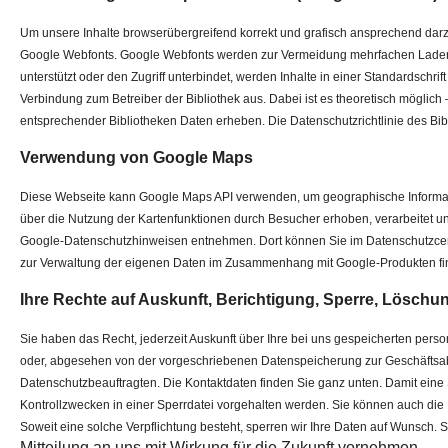
Um unsere Inhalte browserübergreifend korrekt und grafisch ansprechend darzus
Google Webfonts. Google Webfonts werden zur Vermeidung mehrfachen Ladens 
unterstützt oder den Zugriff unterbindet, werden Inhalte in einer Standardschrif
Verbindung zum Betreiber der Bibliothek aus. Dabei ist es theoretisch möglich
entsprechender Bibliotheken Daten erheben. Die Datenschutzrichtlinie des Bibl
Verwendung von G​oogle Maps
Diese Webseite kann Google Maps API verwenden, um geographische Informat
über die Nutzung der Kartenfunktionen durch Besucher erhoben, verarbeitet u
Google-Datenschutzhinweisen entnehmen. Dort können Sie im Datenschutzcent
zur Verwaltung der eigenen Daten im Zusammenhang mit Google-Produkten fin
Ihre Rechte auf Auskunft, Berichtigung, Sperre, Lösch
Sie haben das Recht, jederzeit Auskunft über Ihre bei uns gespeicherten per
oder, abgesehen von der vorgeschriebenen Datenspeicherung zur Geschäftsa
Datenschutzbeauftragten. Die Kontaktdaten finden Sie ganz unten. Damit eine
Kontrollzwecken in einer Sperrdatei vorgehalten werden. Sie können auch die 
Soweit eine solche Verpflichtung besteht, sperren wir Ihre Daten auf Wunsch
Mitteilung an uns mit Wirkung für die Zukunft vornehmen.